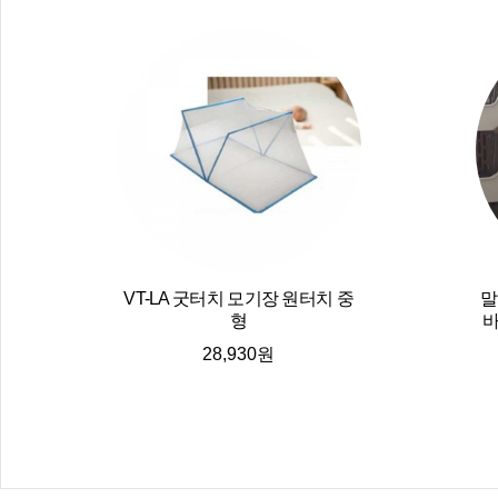
VT-LA 굿터치 모기장 원터치 중
말
형
바
28,930원