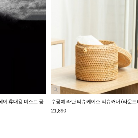
레이 휴대용 미스트 공
수공예 라탄 티슈케이스 티슈커버 (라운드
21,890