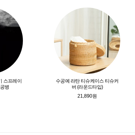
기 스프레이
수공예 라탄 티슈케이스 티슈커
 공병
버 (라운드타입)
21,890원