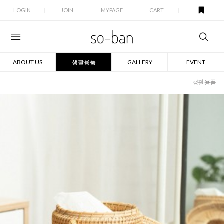
LOGIN
JOIN
MYPAGE
CART
ABOUT US
생활용품
GALLERY
EVENT
생활용품