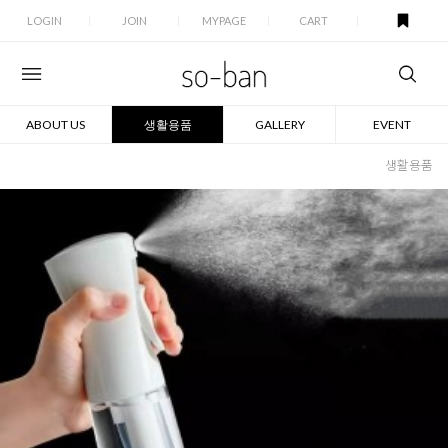
LOGIN
JOIN
MYPAGE
CART
ABOUT US
생활용품
GALLERY
EVENT
생활용품