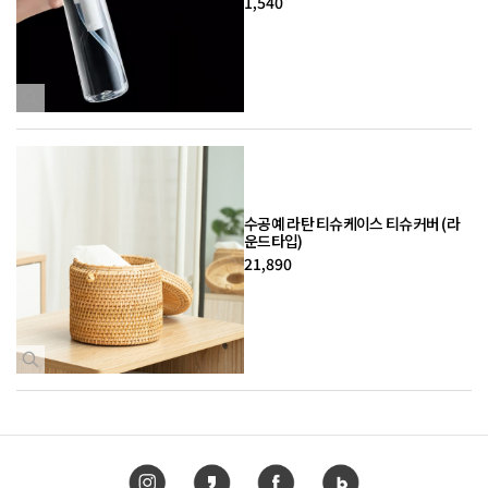
1,540
수공예 라탄 티슈케이스 티슈커버 (라
운드타입)
21,890